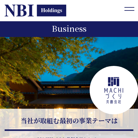
tog
Business
当社が取組む最初の事業テーマは