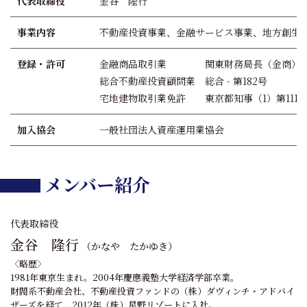
代表取締役
金谷 隆行
事業内容
不動産投資事業、金融サービス事業、地方創生
登録・許可
金融商品取引業
関東財務局長（金商）第
総合不動産投資顧問業
総合 - 第182号
宅地建物取引業免許
東京都知事（1）第1116
加入協会
一般社団法人資産運用業協会
メンバー紹介
代表取締役
金谷 隆行
（かなや たかゆき）
〈略歴〉
1981年東京生まれ。2004年慶應義塾大学経済学部卒業。
財閥系不動産会社、不動産投資ファンドの（株）ダヴィンチ・アドバイ
ザーズを経て、2012年（株）星野リゾートに入社。