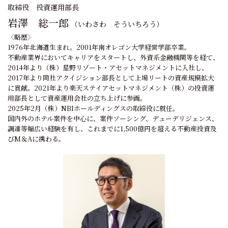
取締役 投資運用部長
岩澤 総一郎
（いわさわ そういちろう）
〈略歴〉
1976年北海道生まれ。2001年南オレゴン大学経営学部卒業。
不動産業界においてキャリアをスタートし、外資系金融機関等を経て、
2014年より（株）星野リゾート・アセットマネジメントに入社し、
2017年より同社アクイジション部長として上場リートの資産規模拡大
に貢献。2021年より楽天ステイアセットマネジメント（株）の投資運
用部長として資産運用会社の立ち上げに参画。
2025年2月（株）NBIホールディングスの取締役に就任。
国内外のホテル案件を中心に、案件ソーシング、デューデリジェンス、
調達等幅広い経験を有し、これまでに1,500億円を超える不動産投資及
びM＆Aに携わる。